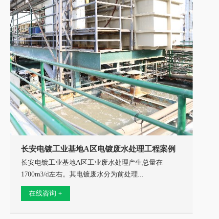
长安电镀工业基地A区电镀废水处理工程案例
长安电镀工业基地A区工业废水处理产生总量在
乔
1700m3/d左右。其电镀废水分为前处理...
氨
在线咨询 +