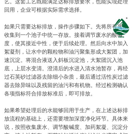
艺。这套工艺既能满足达标排放要求，也能实现处理
回用，企业可根据实际需求选择。
如果只需要达标排放，操作步骤如下。先将所有废水
收集到一个池子中统一存放。接着调节废水的酸碱
度，使其接近中性，便于后续处理。然后向水中加入
絮凝剂，让水中的颗粒物和油污聚集形成大絮团，加
速沉淀。将混合液送入斜板沉淀池，大絮团沉入池
底，上层水变清。澄清后的水进入清水池暂存，再经
过石英砂过滤器去除细小杂质，最后通过活性炭过滤
器去除异味以及残留的油污和有机物。经过检测确认
各项指标符合排放标准后，即可排放。
如果希望处理后的水能够回用于生产，在上述达标排
放流程的基础上，还需要增加深度净化环节。具体来
说，按照收集废水、调节酸碱度、加药絮凝、沉淀分