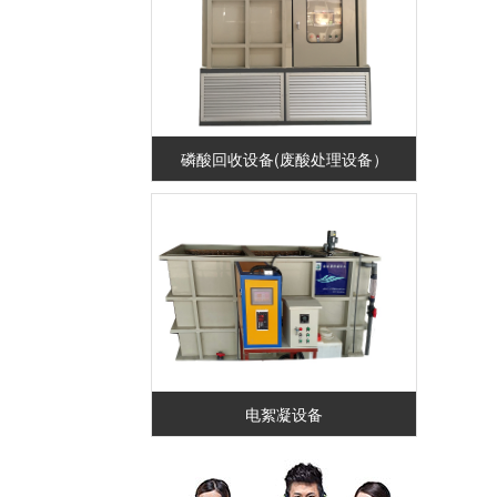
磷酸回收设备(废酸处理设备）
电絮凝设备