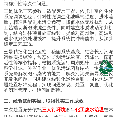
菌群活性等次生问题。
二是优化工艺参数，适配废水工况。依托丰富的生化
系统调试经验，针对性微调生化池曝气强度、进水流
量，精准匹配进水污染负荷，降低水体无效扰动，从
工艺端切断泡沫滋生条件。同时建立水质波动预判机
制，结合过往项目处置经验，提前对高发泡、高波动
进水做好预处理缓冲，提升系统抗冲击能力，从源头
稳定工艺工况。
三是精细化生化运维，稳固系统基底。结合长期污泥
运维实操经验，常态化监测污泥浓度、沉降比、菌群
活性等核心指标，根据系统运行周期规律，及时开展
科学排泥、补泥作业，优化污泥菌群结构，恢复生化
系统降解发泡污染物的能力，解决污泥失衡导致的反
复发泡问题。同步建立经验化巡检台账，固化泡沫问
题处置标准流程，实现问题发现、处置、复盘、优化
的闭环管理，杜绝问题反弹。
三、经验赋能实操，取得扎实工作成效
本次处置充分依托
三人行环境
多年
化工废水治理
技术