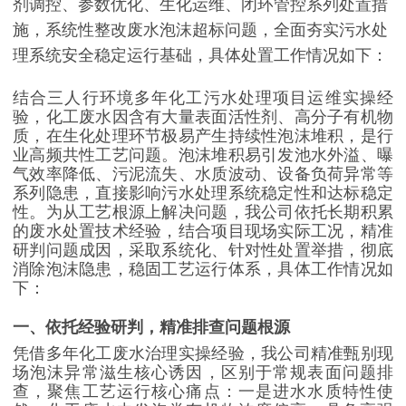
剂调控、参数优化、生化运维、闭环管控系列处置措
施，系统性整改废水泡沫超标问题，全面夯实污水处
理系统安全稳定运行基础，具体处置工作情况如下：
结合三人行环境多年化工污水处理项目运维实操经
验，化工废水因含有大量表面活性剂、高分子有机物
质，在生化处理环节极易产生持续性泡沫堆积，是行
业高频共性工艺问题。泡沫堆积易引发池水外溢、曝
气效率降低、污泥流失、水质波动、设备负荷异常等
系列隐患，直接影响污水处理系统稳定性和达标稳定
性。为从工艺根源上解决问题，我公司依托长期积累
的废水处置技术经验，结合项目现场实际工况，精准
研判问题成因，采取系统化、针对性处置举措，彻底
消除泡沫隐患，稳固工艺运行体系，具体工作情况如
下：
一、依托经验研判，精准排查问题根源
凭借多年化工废水治理实操经验，我公司精准甄别现
场泡沫异常滋生核心诱因，区别于常规表面问题排
查，聚焦工艺运行核心痛点：一是进水水质特性使