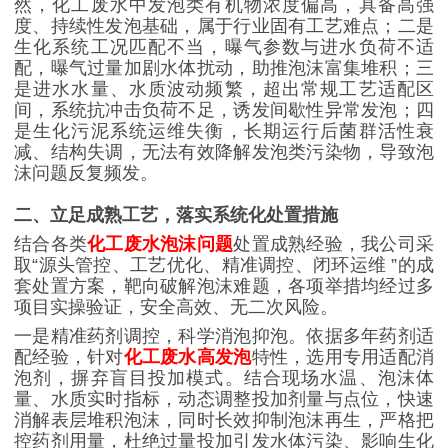
然，化工废水中发泡类有机物浓度偏高，具备高强
度、持续性发泡基础，属于行业固有工艺难点；二是
生化系统工况匹配不当，曝气参数与进水负荷不适
配，曝气过量加剧水体扰动，助推泡沫富集堆积；三
是进水水量、水质波动频繁，超出常规工艺适配区
间，系统抗冲击负荷不足，诱发间歇性异常发泡；四
是生化污泥系统运维失衡，长期运行后菌群活性衰
减、结构失调，无法有效降解发泡类污染物，导致泡
沫问题反复频发。
二、立足成熟工艺，落实系统化处置措施
结合各类
化工废水泡沫问题
处置成熟经验，我公司采
取
“
源头管控、工艺优化、精准调控、闭环运维
”
的成
套处置方案，靶向破解泡沫难题，各项举措均经过多
项目实操验证，安全高效、无二次风险。
一是精准药剂调控，科学消泡抑泡。依据多年药剂适
配经验，针对
化工废水高发泡
特性，选用专用适配消
泡剂，摒弃盲目投加模式。结合现场水温、泡沫体
量、水质实时指标，动态调整投加剂量与点位，快速
消解表层堆积泡沫，同时长效抑制泡沫再生，严格把
控药剂用量，杜绝过量投加引发水体污染、影响生化