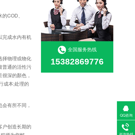
的COD、
以完成水内有机
全国服务热线
选择物理或物化
15382869776
被普通的活性污
呈很深的顏色，
行成本;处理的
也会有所不同，
QQ咨询
客户创造长期的
工程师为您解
咨询热线