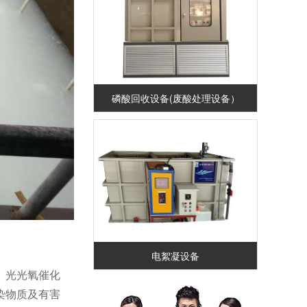
磷酸回收设备(废酸处理设备）
电絮凝设备
、光光氧催化
染物质及有害