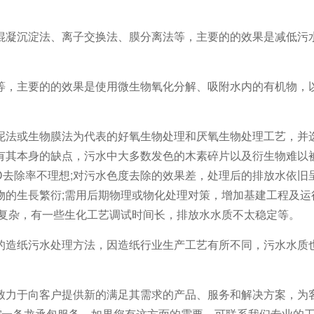
混凝沉淀法、离子交换法、膜分离法等，主要的的效果是减低污水
等，主要的的效果是使用微生物氧化分解、吸附水内的有机物，
泥法或生物膜法为代表的好氧生物处理和厌氧生物处理工艺，并
有其本身的缺点，污水中大多数发色的木素碎片以及衍生物难以
OD去除率不理想;对污水色度去除的效果差，处理后的排放水依旧
的生長繁衍;需用后期物理或物化处理对策，增加基建工程及运
较复杂，有一些生化工艺调试时间长，排放水水质不太稳定等。
的造纸污水处理方法，因造纸行业生产工艺有所不同，污水水质
。
致力于向客户提供新的满足其需求的产品、服务和解决方案，为
”一条龙承包服务。如果您有这方面的需要，可联系我们专业的