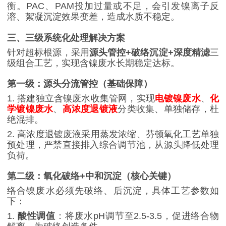
衡。
PAC
、
PAM
投加过量或不足，会引发镍离子反
溶、絮凝沉淀效果变差，造成水质不稳定。
三、三级系统化处理解决方案
针对超标根源，采用
源头管控
+
破络沉淀
+
深度精滤
三
级组合工艺，实现含镍废水长期稳定达标。
第一级：源头分流管控（基础保障）
1.
搭建独立含镍废水收集管网，实现
电镀镍废水
、
化
学镀镍废水
、
高浓度退镀液
分类收集、单独储存，杜
绝混排。
2.
高浓度退镀废液采用蒸发浓缩、芬顿氧化工艺单独
预处理，严禁直接排入综合调节池，从源头降低处理
负荷。
第二级：氧化破络
+
中和沉淀（核心关键）
络合镍废水必须先破络、后沉淀，具体工艺参数如
下：
1.
酸性调值
：将废水
pH
调节至
2.5-3.5
，促进络合物