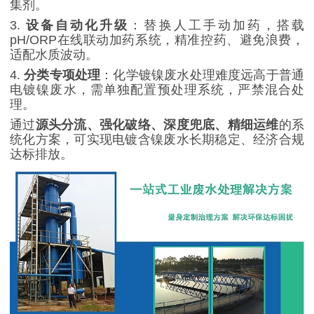
集剂。
3.
设备自动化升级
：替换人工手动加药，搭载
pH/ORP
在线联动加药系统，精准控药、避免浪费，
适配水质波动。
4.
分类专项处理
：化学镀镍废水处理难度远高于普通
电镀镍废水，需单独配置预处理系统，严禁混合处
理。
通过
源头分流、强化破络、深度兜底、精细运维
的系
统化方案，可实现电镀含镍废水长期稳定、经济合规
达标排放。