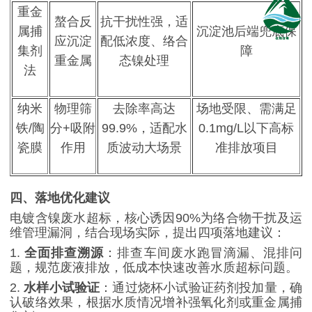
重金
螯合反
抗干扰性强，适
属捕
沉淀池后端兜底保
应沉淀
配低浓度、络合
集剂
障
重金属
态镍处理
法
纳米
物理筛
去除率高达
场地受限、需满足
铁
/
陶
分
+
吸附
99.9%
，适配水
0.1mg/L
以下高标
瓷膜
作用
质波动大场景
准排放项目
四、落地优化建议
电镀含镍废水超标，核心诱因
90%
为络合物干扰及运
维管理漏洞，结合现场实际，提出四项落地建议：
1.
全面排查溯源
：排查车间废水跑冒滴漏、混排问
题，规范废液排放，低成本快速改善水质超标问题。
2.
水样小试验证
：通过烧杯小试验证药剂投加量，确
认破络效果，根据水质情况增补强氧化剂或重金属捕