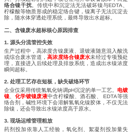
络合镍干扰
。传统中和沉淀法无法破坏镍与
EDTA
、
柠檬酸等物质形成的稳定络合键，镍离子无法沉淀去
除，随水体穿透处理系统，最终导致出水超标。
二、含镍废水超标核心原因排查
1.
源头分流管控失效
生产过程中，高浓度含镍废液、退镀液随意混入酸洗
或综合废水管道，
高浓度络合镍废水
未经过专项预处
理，直接进入后续处理及排放系统，造成出水镍浓度
瞬间超标。
2.
处理工艺存在短板，缺失破络环节
企业仅采用传统氢氧化钠调
pH
沉淀的单一工艺。
电镀
镍
、
化学镀镍废液
中含柠檬酸、酒石酸、
EDTA
等强
络合剂，碱性环境下会溶解氢氧化镍胶体，不仅无法
除镍，还会导致出水镍浓度高于原水。
3.
现场运维管理粗放
药剂投加依靠人工经验，氧化剂、絮凝剂投加量失