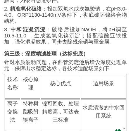
解离，为破络创造条件。
2.
精准氧化破络
：投加双氧水或次氯酸钠，在
pH3.0-
4.0
、
ORP1130-1140mV
条件下，彻底破坏镍络合物
结构。
3.
中和混凝沉淀
：破络后投加
NaOH
，将
pH
调至
10.5-11.0
，生成氢氧化镍沉淀；搭配硫酸亚铁投
加，强化混凝效果，同步去除残余磷与重金属。
第三级：深度精滤处理（达标兜底）
针对水质波动问题，在斜管沉淀池后增设深度处理单
元，保障出水稳定达标，各技术适配场景如下：
技术
核心原
核心优点
适用场景
名称
理
离子
特种树
镍可回收、处理
水质清澈的中水回
交换
脂吸附
精度高，可达表
用系统
法
镍离子
三标准